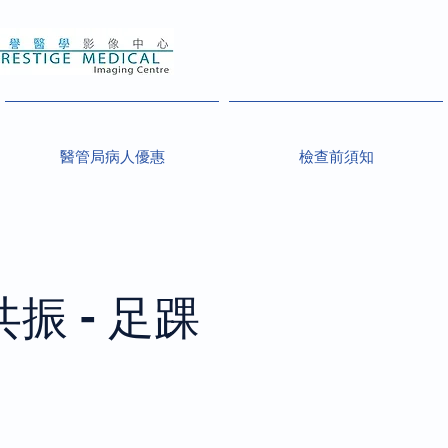
醫管局病人優惠
檢查前須知
振 - 足踝