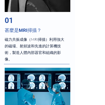
01
甚麼是MRI掃描？
磁力共振成像（MRI掃描）利用強大
的磁場、射頻波和先進的計算機技
術，製造人體內部器官和組織的影
像。