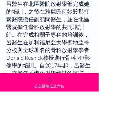
呂醫生在北區醫院放射學部完成她
的培訓，之後在雅麗氏何妙齡那打
素醫院擔任副顧問醫生，並在北區
醫院擔任骨科放射學的共同培訓
師。在完成相關子專科的培訓後，
呂醫生在加利福尼亞大學聖地亞哥
分校與全球著名的骨科放射學學者
Donald Resnick教授進行骨科MR影
像學的培訓。自2017年起，呂醫生
一直擔任香港放射學雜誌的評審
員。呂醫生專攻乳腺放射學、骨科
公立醫院低至六折
和身體影像學。
曹君彥醫生 - 放射科
顧問
醫生
MBBS (HK), FRCR, FHKCR, FHKAM
(放射科)