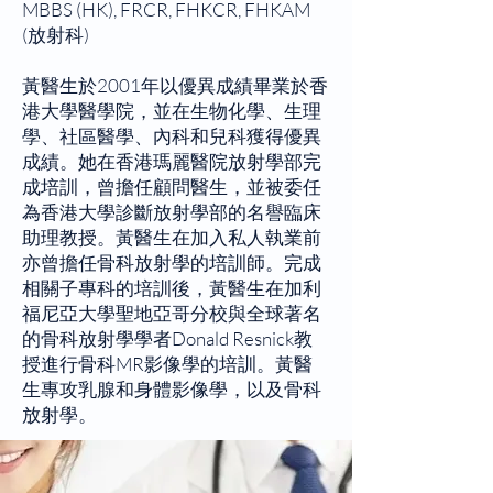
MBBS (HK), FRCR, FHKCR, FHKAM
(放射科)
黃醫生於2001年以優異成績畢業於香
港大學醫學院，並在生物化學、生理
學、社區醫學、內科和兒科獲得優異
成績。她在香港瑪麗醫院放射學部完
成培訓，曾擔任顧問醫生，並被委任
為香港大學診斷放射學部的名譽臨床
助理教授。黃醫生在加入私人執業前
亦曾擔任骨科放射學的培訓師。完成
相關子專科的培訓後，黃醫生在加利
福尼亞大學聖地亞哥分校與全球著名
的骨科放射學學者Donald Resnick教
授進行骨科MR影像學的培訓。黃醫
生專攻乳腺和身體影像學，以及骨科
放射學。